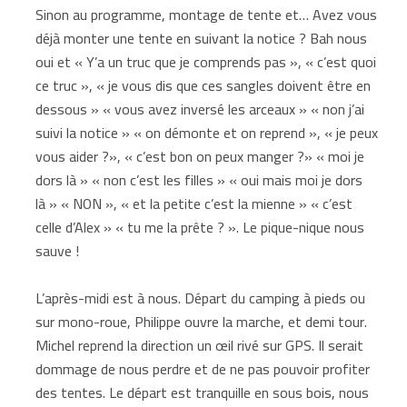
Sinon au programme, montage de tente et… Avez vous
déjà monter une tente en suivant la notice ? Bah nous
oui et « Y’a un truc que je comprends pas », « c’est quoi
ce truc », « je vous dis que ces sangles doivent être en
dessous » « vous avez inversé les arceaux » « non j’ai
suivi la notice » « on démonte et on reprend », « je peux
vous aider ?», « c’est bon on peux manger ?» « moi je
dors là » « non c’est les filles » « oui mais moi je dors
là » « NON », « et la petite c’est la mienne » « c’est
celle d’Alex » « tu me la prête ? ». Le pique-nique nous
sauve !
L’après-midi est à nous. Départ du camping à pieds ou
sur mono-roue, Philippe ouvre la marche, et demi tour.
Michel reprend la direction un œil rivé sur GPS. Il serait
dommage de nous perdre et de ne pas pouvoir profiter
des tentes. Le départ est tranquille en sous bois, nous