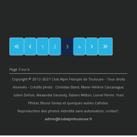
1
2
3
4
Page 3 sur 4
Copyright © 2012-2021 Club Alpin Français de Toulouse - Tous droits
réservés - Crédits photo : Christian Biard, Marie-Hélène Carcanague,
Julien Defois, Alexandra Genesty, Fabien Mitton, Lionel Perrin, Yves
Pfister, Bruno Serraz et quelques autres Cafistes.
Reproduction des photos interdite sans autorisation, contact :
admin@clubalpintoulouse.fr