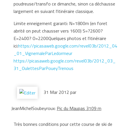
poudreuse/transfo ce dimanche, sinon ca déchausse
largement en suivant l'itinéraire classique.
Limite enneigement garanti: N=1800m (en foret
abrité on peut chausser vers 1600) S=?2600?
E=2400? O=2200Quelques photos et l'itinéraire
ici:
https://picasaweb.google.com/revel03b/2012_04
_01_VignemaleParLedormeur
https://picasaweb.google.com/revel03b/2012_03_
31_OulettesParPoueyTrenous
31 Mar 2012 par
JeanMichelSoubeyroux:
Pic du Maupas 3109 m
Très bonnes conditions pour cette course de ski de