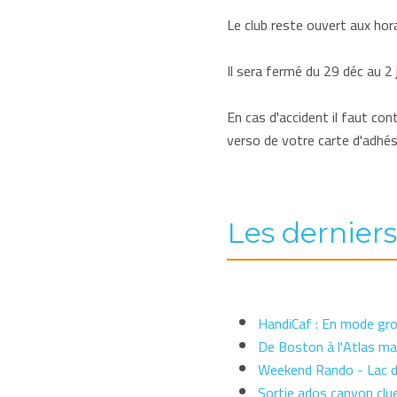
Le club reste ouvert aux hora
Il sera fermé du 29 déc au 2 j
En cas d'accident il faut c
verso de votre carte d'adhés
Les dernier
HandiCaf : En mode gr
De Boston à l'Atlas mar
Weekend Rando - Lac de
Sortie ados canyon clue