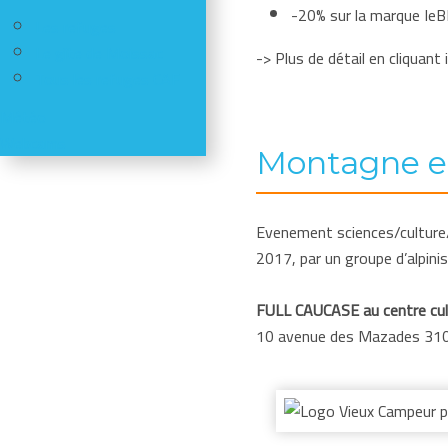
-20% sur la marque IeB
Les refuges
Le gîte de Moissac
-> Plus de détail en cliquant i
Tous les refuges CAF
Météo
Webcams
Montagne e
Evenement sciences/culture/s
2017, par un groupe d’alpin
FULL CAUCASE au centre cul
10 avenue des Mazades 310