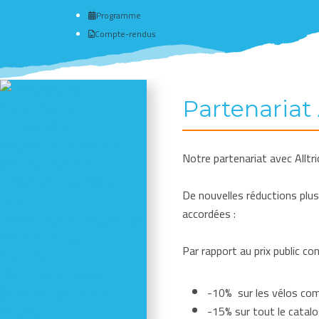
Programme
Compte-rendus
Partenariat 
Actualité du club
# Programme
Nous connaître - Adhérer
Notre partenariat avec Alltri
Séances d'escalade
Newsletter - Facebook -
De nouvelles réductions pl
Insta
accordées :
Photos des dernières sorties
Comptes-rendus
Par rapport au prix public cons
Activités
Réductions en magasin
Se former - S'informer
-10% sur les vélos co
Refuges
-15% sur tout le catalo