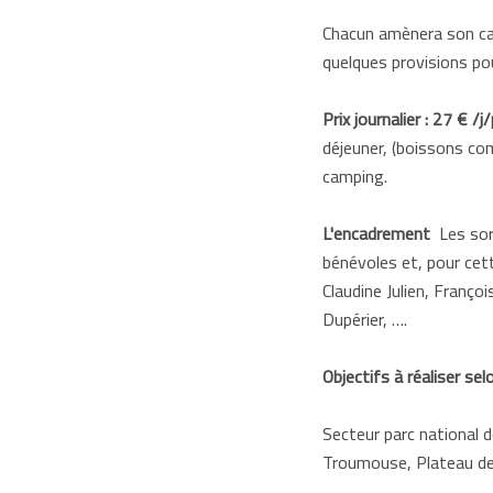
Chacun amènera son cas
quelques provisions pour 
Prix journalier : 27 € /j/
déjeuner, (boissons com
camping.
L'encadrement
Les sor
bénévoles et, pour cett
Claudine Julien, Franço
Dupérier, ….
Objectifs à réaliser se
Secteur parc national d
Troumouse, Plateau d