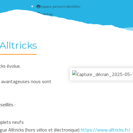
Espace perso/s'identifier
Adhérer
Créer un compte
Alltricks
cks évolue.
us avantageuses nous sont
eilllés :
mplets neufs
gue Alltricks (hors vélos et électronique)
https://www.alltricks.fr/