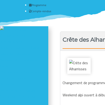
Programme
Compte-rendus
Actualité du club
Crête des Alhar
# Programme
Nous connaître - Adhérer
Séances d'escalade
Newsletter - Facebook -
Insta
Photos des dernières sorties
Comptes-rendus
Changement de programme, 
Activités
Réductions en magasin
Weekend alpi ouvert à début
Se former - S'informer
Refuges