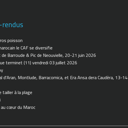
-rendus
ros poisson
arocain le CAF se diversifie
de Barroude & Pic de Neouvielle, 20-21 juin 2026
ue terminet (11) vendredi 03 juillet 2026
oy
 d'Aran, Montlude, Barracomica, et Era Ansa dera Caudèra, 13-14
tailler à la plage
i
n au cœur du Maroc