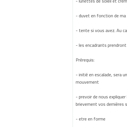
- lunettes de soleil et crè
- duvet en fonction de ma m
- tente si vous avez. Au ca
- les encadrants prendront
Prérequis:
- initié en escalade, sera 
mouvement
- prevoir de nous expliquer
brievement vos dernières sor
- etre en forme