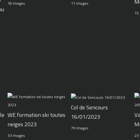
M
11 Images
18 Images
ou
15
Col de Sencours
le
WE formation ski toutes
Va
16/01/2023
neiges 2023
M
79 Images
33 Images
23