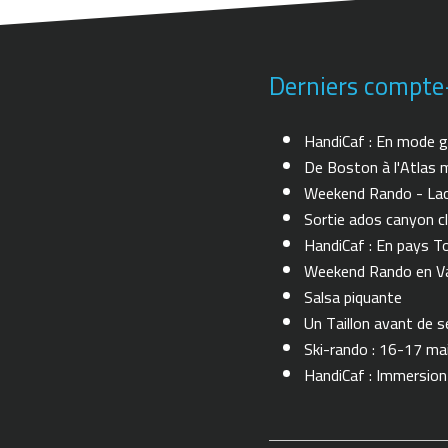
Derniers compte
HandiCaf : En mode g
De Boston à l'Atlas m
Weekend Rando - Lac 
Sortie ados canyon cl
HandiCaf : En pays T
Weekend Rando en Val
Salsa piquante
Un Taillon avant de se 
Ski-rando : 16-17 ma
HandiCaf : Immersio