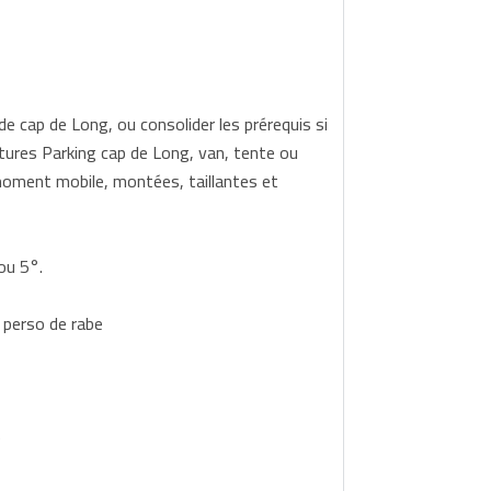
 de cap de Long, ou consolider les prérequis si
itures Parking cap de Long, van, tente ou
r moment mobile, montées, taillantes et
ou 5°.
 perso de rabe
)