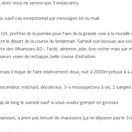
, donc nous ne serons que 3 endacrants.
soir, sauf cas exceptionnel par messages tel ou mail.
ôt, profiter de la journée pour faire de la grande voie à la muraille
tre le départ de la course du lendemain. Samedi soir bivouac aux vo
rête des Alharisses AD-, facile, aérienne, jolie, bon rocher mais pa
ieurs voies de rechappe, belle course d’initiation
ais il risque de faire relativement doux, nuit à 2000m prévue à 4 
 descendeur, mâchard, décoinceur, 3-4 mousquetons à vis, 2 sangles
ap de long le samedi sauf si vous voulez grimper en grosses
lharisses, a priori pas besoin de chaussons (ça ne dépasse pas le 3+