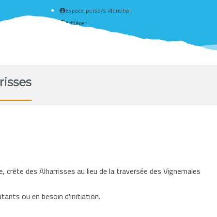
Espace perso/s'identifier
Adhérer
Créer un compte
risses
crête des Alharrisses au lieu de la traversée des Vignemales
ants ou en besoin d'initiation.