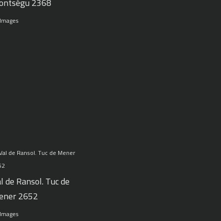
ontségu 2368
 Images
l de Ransol. Tuc de
ener 2652
 Images