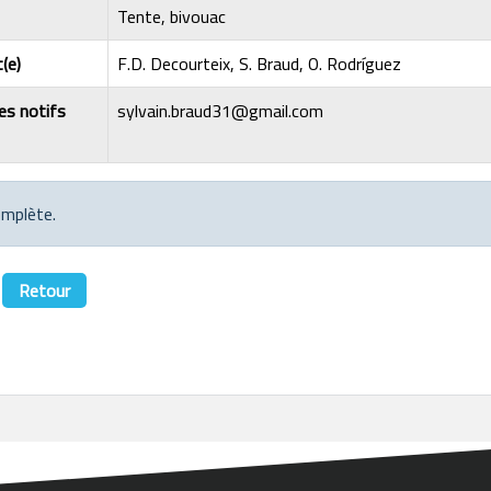
Tente, bivouac
(e)
F.D. Decourteix, S. Braud, O. Rodríguez
les notifs
sylvain.braud31@gmail.com
omplète.
Retour