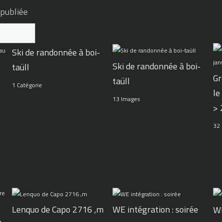
 publiée
Ski de randonnée à boi-
Ski de randonnée à boi-
taüll
Gr
taüll
1 Catégorie
le
13 Images
>
32
WE intégration : soirée
Lenquo de Capo 2716 ,m
WE
e