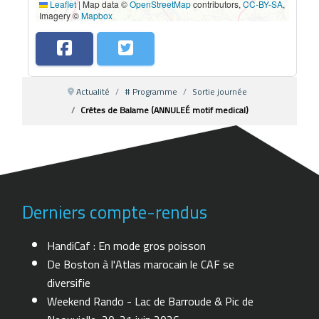
Leaflet
|
Map data ©
OpenStreetMap
contributors,
CC-BY-SA
,
Imagery ©
Mapbox
Actualité
# Programme
Sortie journée
Crêtes de Balame (ANNULEÉ motif medical)
Derniers compte-rendus
HandiCaf : En mode gros poisson
De Boston à l'Atlas marocain le CAF se
diversifie
Weekend Rando - Lac de Barroude & Pic de