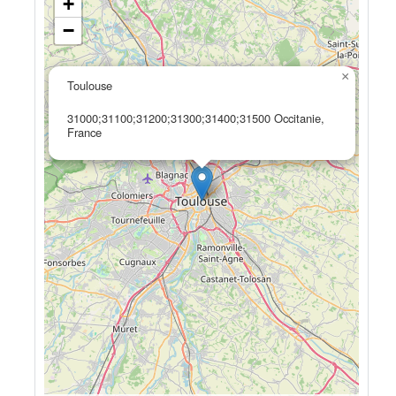
+
−
×
Toulouse
31000;31100;31200;31300;31400;31500 Occitanie,
France