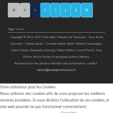
1
2
3
4
Page 1 sur 4
Copyright © 2012-2021 Club Alpin Français de Toulouse - Tous droits
réservés - Crédits photo : Christian Biard, Marie-Hélène Carcanague,
Julien Defois, Alexandra Genesty, Fabien Mitton, Lionel Perrin, Yves
Pfister, Bruno Serraz et quelques autres Cafistes.
Reproduction des photos interdite sans autorisation, contact :
admin@clubalpintoulouse.fr
Choix utilisateur pour les Cookies
Nous utilisons des cookies afin de vous proposer les meilleurs
services possibles. Si vous déclinez l'utilisation de ces cookies, le
site web pourrait ne pas fonctionner correctement.