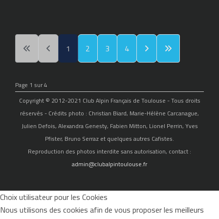
1
2
3
4
Page 1 sur 4
Copyright © 2012-2021 Club Alpin Français de Toulouse - Tous droits
réservés - Crédits photo : Christian Biard, Marie-Hélène Carcanague,
Julien Defois, Alexandra Genesty, Fabien Mitton, Lionel Perrin, Yves
Pfister, Bruno Serraz et quelques autres Cafistes.
Reproduction des photos interdite sans autorisation, contact :
admin@clubalpintoulouse.fr
Choix utilisateur pour les Cookies
Nous utilisons des cookies afin de vous proposer les meilleurs