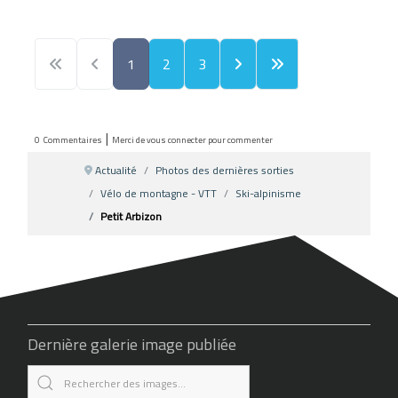
1
2
3
|
0
Commentaires
Merci de vous connecter pour commenter
Actualité
Photos des dernières sorties
Vélo de montagne - VTT
Ski-alpinisme
Petit Arbizon
Dernière galerie image publiée