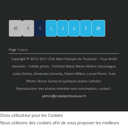
1
2
3
4
Page 1 sur 4
Copyright © 2012-2021 Club Alpin Français de Toulouse - Tous droits
réservés - Crédits photo : Christian Biard, Marie-Hélène Carcanague,
Julien Defois, Alexandra Genesty, Fabien Mitton, Lionel Perrin, Yves
Pfister, Bruno Serraz et quelques autres Cafistes.
Reproduction des photos interdite sans autorisation, contact :
admin@clubalpintoulouse.fr
Choix utilisateur pour les Cookies
Nous utilisons des cookies afin de vous proposer les meilleurs