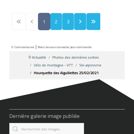
1
2
3
|
0
Commentaires
Merci de vous connecter pour commenter
Actualité
Photos des dernières sorties
Vélo de montagne - VTT
Ski-alpinisme
Hourquette des Aiguillettes 25/02/2021
Dernière galerie image publiée