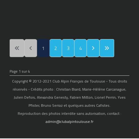
1
2
3
4
Page 1 sur 4
Copyright © 2012-2021 Club Alpin Français de Toulouse - Tous droits
réservés - Crédits photo : Christian Biard, Marie-Hélène Carcanague,
Julien Defois, Alexandra Genesty, Fabien Mitton, Lionel Perrin, Yves
Pfister, Bruno Serraz et quelques autres Cafistes.
Reproduction des photos interdite sans autorisation, contact :
admin@clubalpintoulouse.fr