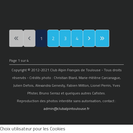
1
2
3
4
Page 1 sur 4
Copyright © 2012-2021 Club Alpin Français de Toulouse - Tous droits
réservés - Crédits photo : Christian Biard, Marie-Hélène Carcanague,
Julien Defois, Alexandra Genesty, Fabien Mitton, Lionel Perrin, Yves
Pfister, Bruno Serraz et quelques autres Cafistes.
Reproduction des photos interdite sans autorisation, contact :
admin@clubalpintoulouse.fr
Choix utilisateur pour les Cookies