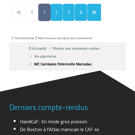
1
2
3
|
0
Commentaires
Merci de vous connecter pour commenter
Actualité
Photos des dernières sorties
Ski-alpinisme
WE Cambales Peterneille Marcadau
Derniers compte-rendus
HandiCaf : En mode gros poisson
De Boston à l'Atlas marocain le CAF se