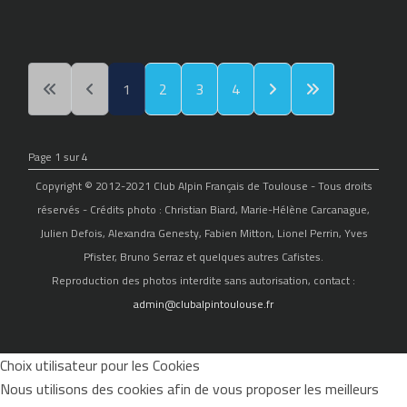
1
2
3
4
Page 1 sur 4
Copyright © 2012-2021 Club Alpin Français de Toulouse - Tous droits
réservés - Crédits photo : Christian Biard, Marie-Hélène Carcanague,
Julien Defois, Alexandra Genesty, Fabien Mitton, Lionel Perrin, Yves
Pfister, Bruno Serraz et quelques autres Cafistes.
Reproduction des photos interdite sans autorisation, contact :
admin@clubalpintoulouse.fr
Choix utilisateur pour les Cookies
Nous utilisons des cookies afin de vous proposer les meilleurs