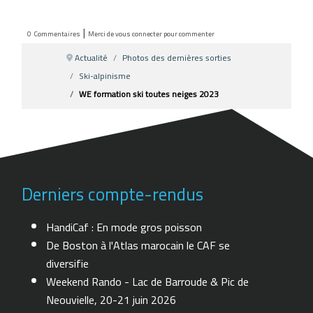
|
0
Commentaires
Merci de vous connecter pour commenter
Actualité
Photos des dernières sorties
Ski-alpinisme
WE formation ski toutes neiges 2023
Derniers compte-rendus
HandiCaf : En mode gros poisson
De Boston à l'Atlas marocain le CAF se
diversifie
Weekend Rando - Lac de Barroude & Pic de
Neouvielle, 20-21 juin 2026