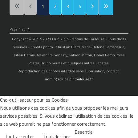
1
2
3
4
Page 1 sur 4
Copyright © 2012-2021 Club Alpin Français de Toulouse - Tous droits
réservés - Crédits photo : Christian Biard, Marie-Hélène Carcanague,
Julien Defois, Alexandra Genesty, Fabien Mitton, Lionel Perrin, Yves
Pfister, Bruno Serraz et quelques autres Cafistes.
Reproduction des photos interdite sans autorisation, contact :
admin@clubalpintoulouse.fr
Choix utilisateur pour les Cookies
Nous utilisons des cookies afin de vous proposer les meilleurs
services possibles. Si vous déclinez l'utilisation de ces cookies, le
site web pourrait ne pas fonctionner correctement.
Essentiel
Tout accepter
Tout décliner