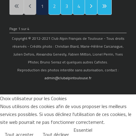
1
2
3
4
Page 1 sur 4
Copyright © 2012-2021 Club Alpin Français de Toulouse - Tous droits
réservés - Crédits photo : Christian Biard, Marie-Hélène Carcanague,
Julien Defois, Alexandra Genesty, Fabien Mitton, Lionel Perrin, Yves
Pfister, Bruno Serraz et quelques autres Cafistes.
Reproduction des photos interdite sans autorisation, contact :
admin@clubalpintoulouse.fr
Choix utilisateur pour les Cookies
Nous utilisons des cookies afin de vous proposer les meilleurs
services possibles. Si vous déclinez l'utilisation de ces cookies, le
site web pourrait ne pas fonctionner correctement.
Essentiel
Tout accepter
Tout décliner