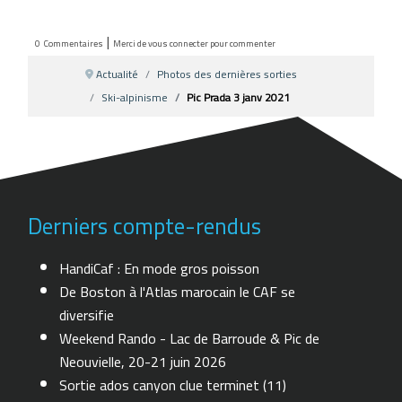
|
0
Commentaires
Merci de vous connecter pour commenter
Actualité
Photos des dernières sorties
Ski-alpinisme
Pic Prada 3 janv 2021
Derniers compte-rendus
HandiCaf : En mode gros poisson
De Boston à l'Atlas marocain le CAF se
diversifie
Weekend Rando - Lac de Barroude & Pic de
Neouvielle, 20-21 juin 2026
Sortie ados canyon clue terminet (11)