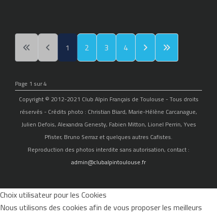
1
2
3
4
Page 1 sur 4
Copyright © 2012-2021 Club Alpin Français de Toulouse - Tous droits
réservés - Crédits photo : Christian Biard, Marie-Hélène Carcanague,
Julien Defois, Alexandra Genesty, Fabien Mitton, Lionel Perrin, Yves
Pfister, Bruno Serraz et quelques autres Cafistes.
Reproduction des photos interdite sans autorisation, contact :
admin@clubalpintoulouse.fr
Choix utilisateur pour les Cookies
Nous utilisons des cookies afin de vous proposer les meilleurs