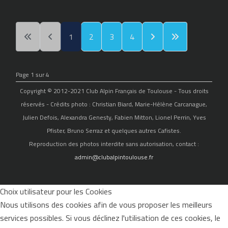
1
2
3
4
Page 1 sur 4
Copyright © 2012-2021 Club Alpin Français de Toulouse - Tous droits
réservés - Crédits photo : Christian Biard, Marie-Hélène Carcanague,
Julien Defois, Alexandra Genesty, Fabien Mitton, Lionel Perrin, Yves
Pfister, Bruno Serraz et quelques autres Cafistes.
Reproduction des photos interdite sans autorisation, contact :
admin@clubalpintoulouse.fr
Choix utilisateur pour les Cookies
Nous utilisons des cookies afin de vous proposer les meilleurs
services possibles. Si vous déclinez l'utilisation de ces cookies, le