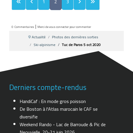
1
2
3
|
0
Commentaires
Merci de vous connecter pour commenter
Actualité
Photos des dernières sorties
Ski-alpinisme
Tuc de Paros 5 oct 2020
Derniers compte-rendus
HandiCaf : En mode gros poisson
De Boston à l'Atlas marocain le CAF se
diversifie
Weekend Rando - Lac de Barroude & Pic de
Neouvielle, 20-21 juin 2026