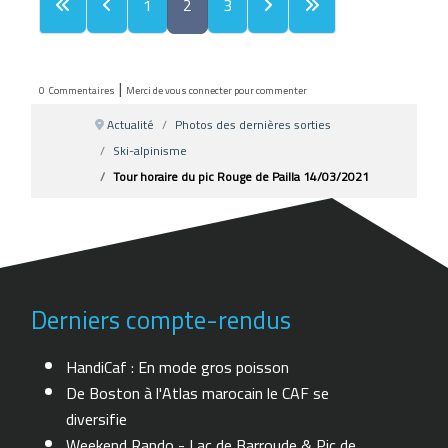
1
2
3
|
0
Commentaires
Merci de vous connecter pour commenter
Actualité
Photos des dernières sorties
Ski-alpinisme
Tour horaire du pic Rouge de Pailla 14/03/2021
Derniers compte-rendus
HandiCaf : En mode gros poisson
De Boston à l'Atlas marocain le CAF se
diversifie
Weekend Rando - Lac de Barroude & Pic de