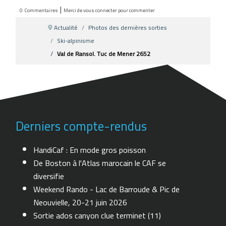
|
0
Commentaires
Merci de vous connecter pour commenter
Actualité
Photos des dernières sorties
Ski-alpinisme
Val de Ransol. Tuc de Mener 2652
Derniers compte-rendus
HandiCaf : En mode gros poisson
De Boston à l'Atlas marocain le CAF se
diversifie
Weekend Rando - Lac de Barroude & Pic de
Neouvielle, 20-21 juin 2026
Sortie ados canyon clue terminet (11)