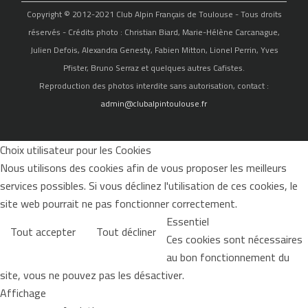
Copyright © 2012-2021 Club Alpin Français de Toulouse - Tous droits
réservés - Crédits photo : Christian Biard, Marie-Hélène Carcanague,
Julien Defois, Alexandra Genesty, Fabien Mitton, Lionel Perrin, Yves
Pfister, Bruno Serraz et quelques autres Cafistes.
Reproduction des photos interdite sans autorisation, contact :
admin@clubalpintoulouse.fr
Choix utilisateur pour les Cookies
Nous utilisons des cookies afin de vous proposer les meilleurs
services possibles. Si vous déclinez l'utilisation de ces cookies, le
site web pourrait ne pas fonctionner correctement.
Essentiel
Tout accepter
Tout décliner
Ces cookies sont nécessaires
au bon fonctionnement du
site, vous ne pouvez pas les désactiver.
Affichage