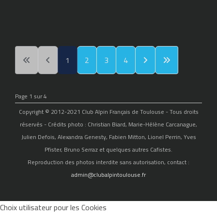
1
2
3
4
Page 1 sur 4
Copyright © 2012-2021 Club Alpin Français de Toulouse - Tous droits
réservés - Crédits photo : Christian Biard, Marie-Hélène Carcanague,
Julien Defois, Alexandra Genesty, Fabien Mitton, Lionel Perrin, Yves
Pfister, Bruno Serraz et quelques autres Cafistes.
Reproduction des photos interdite sans autorisation, contact :
admin@clubalpintoulouse.fr
Choix utilisateur pour les Cookies