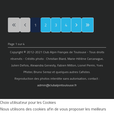
1
2
3
4
Page 1 sur 4
Copyright © 2012-2021 Club Alpin Français de Toulouse - Tous droits
réservés - Crédits photo : Christian Biard, Marie-Hélène Carcanague,
Julien Defois, Alexandra Genesty, Fabien Mitton, Lionel Perrin, Yves
Pfister, Bruno Serraz et quelques autres Cafistes.
Reproduction des photos interdite sans autorisation, contact :
admin@clubalpintoulouse.fr
Choix utilisateur pour les Cookies
Nous utilisons des cookies afin de vous proposer les meilleurs