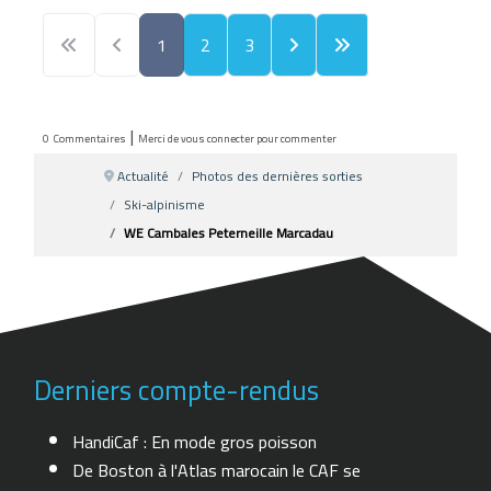
1
2
3
|
0
Commentaires
Merci de vous connecter pour commenter
Actualité
Photos des dernières sorties
Ski-alpinisme
WE Cambales Peterneille Marcadau
Derniers compte-rendus
HandiCaf : En mode gros poisson
De Boston à l'Atlas marocain le CAF se