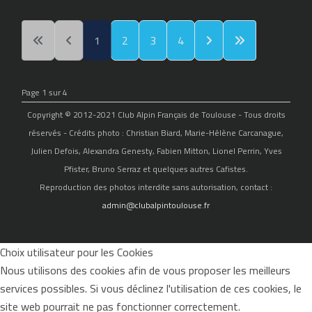
1
2
3
4
Page 1 sur 4
Copyright © 2012-2021 Club Alpin Français de Toulouse - Tous droits
réservés - Crédits photo : Christian Biard, Marie-Hélène Carcanague,
Julien Defois, Alexandra Genesty, Fabien Mitton, Lionel Perrin, Yves
Pfister, Bruno Serraz et quelques autres Cafistes.
Reproduction des photos interdite sans autorisation, contact :
admin@clubalpintoulouse.fr
Choix utilisateur pour les Cookies
Nous utilisons des cookies afin de vous proposer les meilleurs
services possibles. Si vous déclinez l'utilisation de ces cookies, le
site web pourrait ne pas fonctionner correctement.