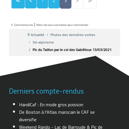
1
2
3
|
0
Commentaires
Merci de vous connecter pour commenter
Actualité
Photos des dernières sorties
Ski-alpinisme
Pic du Taillon par le col des Gabiétous 13/03/2021
Derniers compte-rendus
HandiCaf : En mode gros poisson
De Boston à l'Atlas marocain le CAF se
diversifie
Weekend Rando - Lac de Barroude & Pic de