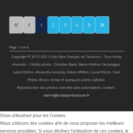
1
2
3
4
Page 1 sur 4
Copyright © 2012-2021 Club Alpin Français de Toulouse - Tous droits
réservés - Crédits photo : Christian Biard, Marie-Hélène Carcanague,
Julien Defois, Alexandra Genesty, Fabien Mitton, Lionel Perrin, Yves
Pfister, Bruno Serraz et quelques autres Cafistes.
Reproduction des photos interdite sans autorisation, contact :
admin@clubalpintoulouse.fr
Choix utilisateur pour les Cookies
Nous utilisons des cookies afin de vous proposer les meilleurs
services possibles. Si vous déclinez l'utilisation de ces cookies, le