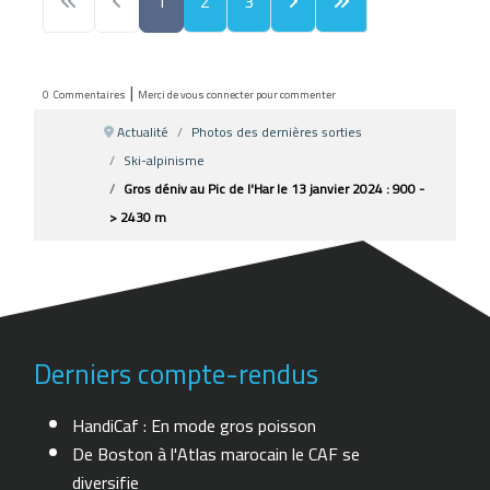
1
2
3
|
0
Commentaires
Merci de vous connecter pour commenter
Actualité
Photos des dernières sorties
Ski-alpinisme
Gros déniv au Pic de l'Har le 13 janvier 2024 : 900 -
> 2430 m
Derniers compte-rendus
HandiCaf : En mode gros poisson
De Boston à l'Atlas marocain le CAF se
diversifie