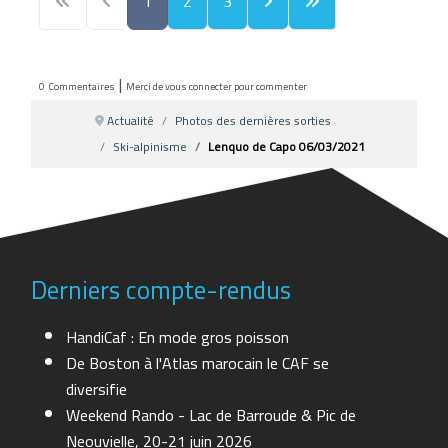
1
2
3
|
0
Commentaires
Merci de vous connecter pour commenter
Actualité
Photos des dernières sorties
Ski-alpinisme
Lenquo de Capo 06/03/2021
Derniers compte-rendus
HandiCaf : En mode gros poisson
De Boston à l'Atlas marocain le CAF se
diversifie
Weekend Rando - Lac de Barroude & Pic de
Neouvielle, 20-21 juin 2026