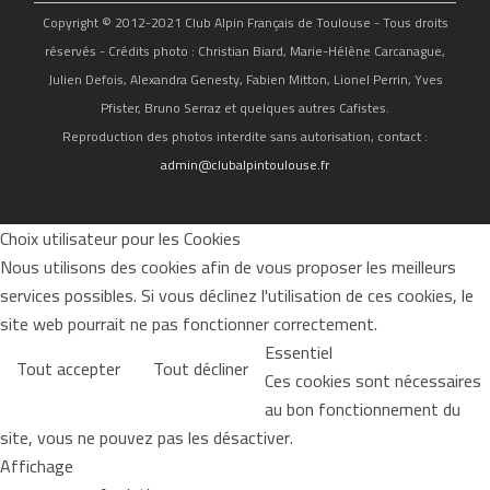
Copyright © 2012-2021 Club Alpin Français de Toulouse - Tous droits
réservés - Crédits photo : Christian Biard, Marie-Hélène Carcanague,
Julien Defois, Alexandra Genesty, Fabien Mitton, Lionel Perrin, Yves
Pfister, Bruno Serraz et quelques autres Cafistes.
Reproduction des photos interdite sans autorisation, contact :
admin@clubalpintoulouse.fr
Choix utilisateur pour les Cookies
Nous utilisons des cookies afin de vous proposer les meilleurs
services possibles. Si vous déclinez l'utilisation de ces cookies, le
site web pourrait ne pas fonctionner correctement.
Essentiel
Tout accepter
Tout décliner
Ces cookies sont nécessaires
au bon fonctionnement du
site, vous ne pouvez pas les désactiver.
Affichage