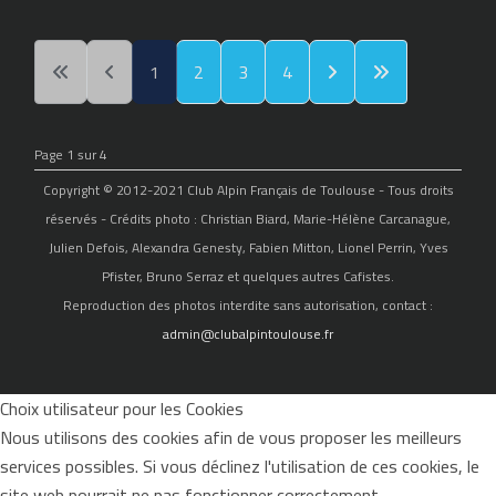
1
2
3
4
Page 1 sur 4
Copyright © 2012-2021 Club Alpin Français de Toulouse - Tous droits
réservés - Crédits photo : Christian Biard, Marie-Hélène Carcanague,
Julien Defois, Alexandra Genesty, Fabien Mitton, Lionel Perrin, Yves
Pfister, Bruno Serraz et quelques autres Cafistes.
Reproduction des photos interdite sans autorisation, contact :
admin@clubalpintoulouse.fr
Choix utilisateur pour les Cookies
Nous utilisons des cookies afin de vous proposer les meilleurs
services possibles. Si vous déclinez l'utilisation de ces cookies, le
site web pourrait ne pas fonctionner correctement.