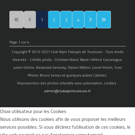
1
2
3
4
Page 1 sur 4
Copyright © 2012-2021 Club Alpin Français de Toulouse - Tous droits
réservés - Crédits photo : Christian Biard, Marie-Hélène Carcanague,
Julien Defois, Alexandra Genesty, Fabien Mitton, Lionel Perrin, Yves
Pfister, Bruno Serraz et quelques autres Cafistes.
Reproduction des photos interdite sans autorisation, contact :
admin@clubalpintoulouse.fr
Choix utilisateur pour les Cookies
Nous utilisons des cookies afin de vous proposer les meilleurs
services possibles. Si vous déclinez l'utilisation de ces cookies, le
site web pourrait ne pas fonctionner correctement.