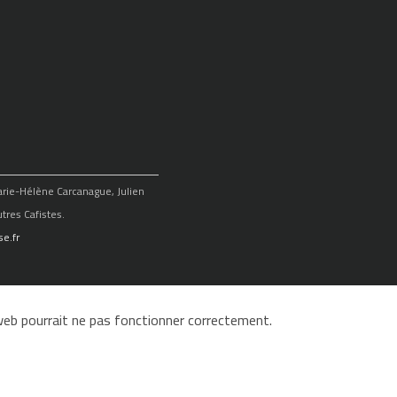
Marie-Hélène Carcanague, Julien
tres Cafistes.
e.fr
e web pourrait ne pas fonctionner correctement.