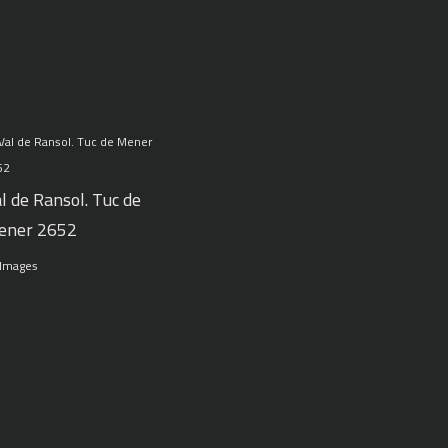
l de Ransol. Tuc de
ener 2652
 Images