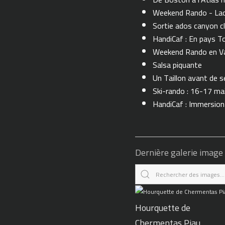
Weekend Rando - Lac 
Sortie ados canyon cl
HandiCaf : En pays T
Weekend Rando en Val
Salsa piquante
Un Taillon avant de se 
Ski-rando : 16-17 ma
HandiCaf : Immersio
Dernière galerie image
Hourquette de
Chermentas Piau