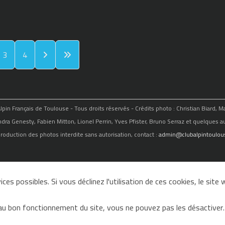
3
4
in Français de Toulouse - Tous droits réservés - Crédits photo : Christian Biard, 
ndra Genesty, Fabien Mitton, Lionel Perrin, Yves Pfister, Bruno Serraz et quelques au
roduction des photos interdite sans autorisation, contact :
admin@clubalpintoulous
ces possibles. Si vous déclinez l'utilisation de ces cookies, le sit
au bon fonctionnement du site, vous ne pouvez pas les désactiver.