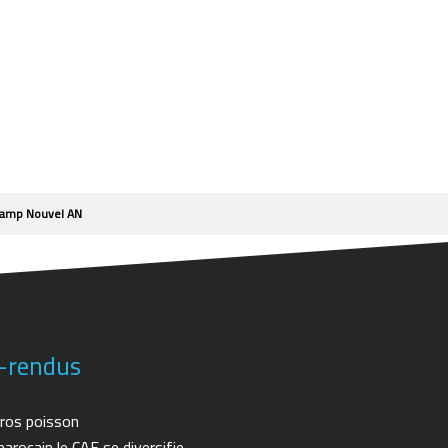
amp Nouvel AN
-rendus
ros poisson
arocain le CAF se diversifie