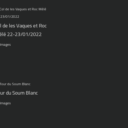
l de les Vaques et Roc
élé 22-23/01/2022
 Images
ur du Soum Blanc
 Images