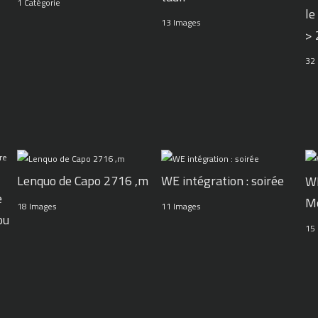
1 Catégorie
le
13 Images
>
32
WE intégration : soirée
Lenquo de Capo 2716 ,m
WE
e
M
11 Images
18 Images
ou
15