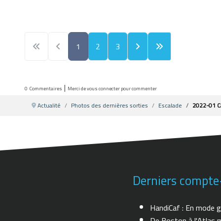
1
2
3
|
0
Commentaires
Merci de vous connecter pour commenter
Actualité
Photos des dernières sorties
Escalade
2022-01 C
Derniers compte
HandiCaf : En mode g
De Boston à l'Atlas m