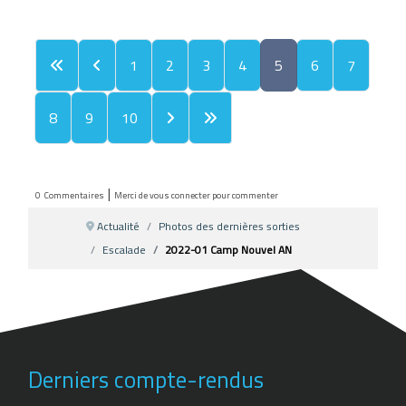
1
2
3
4
5
6
7
8
9
10
|
0
Commentaires
Merci de vous connecter pour commenter
Actualité
Photos des dernières sorties
Escalade
2022-01 Camp Nouvel AN
Derniers compte-rendus