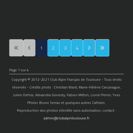
1
2
3
4
Page 1 sur 4
Copyright © 2012-2021 Club Alpin Français de Toulouse - Tous droits
réservés - Crédits photo : Christian Biard, Marie-Hélène Carcanague,
Julien Defois, Alexandra Genesty, Fabien Mitton, Lionel Perrin, Yves
Pfister, Bruno Serraz et quelques autres Cafistes.
Reproduction des photos interdite sans autorisation, contact :
admin@clubalpintoulouse.fr