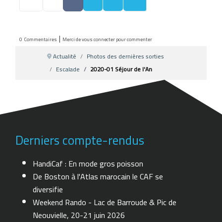
|
0
Commentaires
Merci de vous connecter pour commenter
Actualité
Photos des dernières sorties
Escalade
2020-01 Séjour de l'An
Derniers compte-rendus
HandiCaf : En mode gros poisson
De Boston à l'Atlas marocain le CAF se
diversifie
Weekend Rando - Lac de Barroude & Pic de
Neouvielle, 20-21 juin 2026