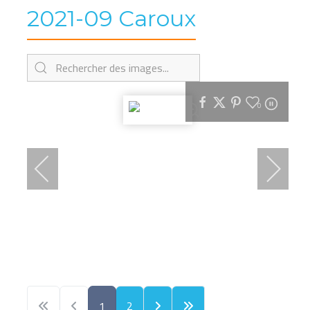
2021-09 Caroux
0
1
2