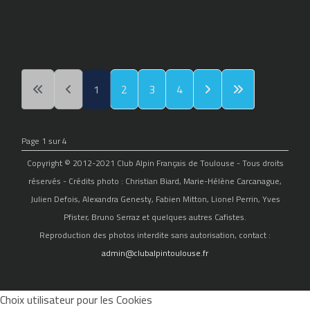
1
2
3
4
Page 1 sur 4
Copyright © 2012-2021 Club Alpin Français de Toulouse - Tous droits
réservés - Crédits photo : Christian Biard, Marie-Hélène Carcanague,
Julien Defois, Alexandra Genesty, Fabien Mitton, Lionel Perrin, Yves
Pfister, Bruno Serraz et quelques autres Cafistes.
Reproduction des photos interdite sans autorisation, contact :
admin@clubalpintoulouse.fr
Choix utilisateur pour les Cookies