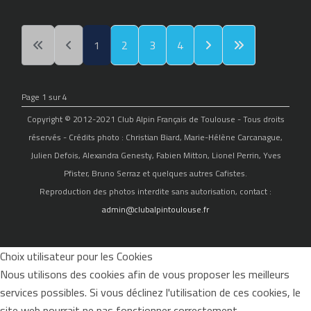
1
2
3
4
Page 1 sur 4
Copyright © 2012-2021 Club Alpin Français de Toulouse - Tous droits
réservés - Crédits photo : Christian Biard, Marie-Hélène Carcanague,
Julien Defois, Alexandra Genesty, Fabien Mitton, Lionel Perrin, Yves
Pfister, Bruno Serraz et quelques autres Cafistes.
Reproduction des photos interdite sans autorisation, contact :
admin@clubalpintoulouse.fr
Choix utilisateur pour les Cookies
Nous utilisons des cookies afin de vous proposer les meilleurs
services possibles. Si vous déclinez l'utilisation de ces cookies, le
site web pourrait ne pas fonctionner correctement.