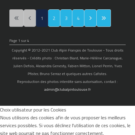
1
2
3
4
Page 1 sur 4
Copyright © 2012-2021 Club Alpin Français de Toulouse - Tous droits
réservés - Crédits photo : Christian Biard, Marie-Hélène Carcanague,
Julien Defois, Alexandra Genesty, Fabien Mitton, Lionel Perrin, Yves
Pfister, Bruno Serraz et quelques autres Cafistes.
Reproduction des photos interdite sans autorisation, contact :
admin@clubalpintoulouse.fr
Choix utilisateur pour les Cookies
Nous utilisons des cookies afin de vous proposer les meilleurs
services possibles. Si vous déclinez l'utilisation de ces cookies, le
site web pourrait ne pas fonctionner correctement.