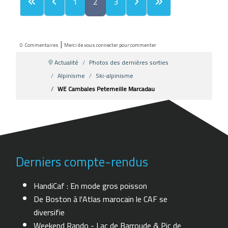
1
2
3
|
0
Commentaires
Merci de vous connecter pour commenter
Actualité
Photos des dernières sorties
Alpinisme
Ski-alpinisme
WE Cambales Peterneille Marcadau
Derniers compte-rendus
HandiCaf : En mode gros poisson
De Boston à l'Atlas marocain le CAF se
diversifie
Weekend Rando - Lac de Barroude & Pic de