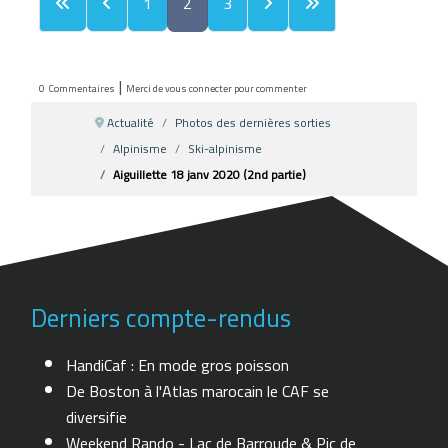
1
2
3
|
0
Commentaires
Merci de vous connecter pour commenter
Actualité
Photos des dernières sorties
Alpinisme
Ski-alpinisme
Aiguillette 18 janv 2020 (2nd partie)
Derniers compte-rendus
HandiCaf : En mode gros poisson
De Boston à l'Atlas marocain le CAF se
diversifie
Weekend Rando - Lac de Barroude & Pic de