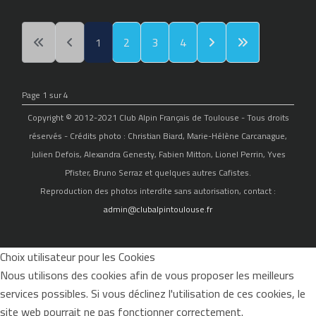
1
2
3
4
Page 1 sur 4
Copyright © 2012-2021 Club Alpin Français de Toulouse - Tous droits
réservés - Crédits photo : Christian Biard, Marie-Hélène Carcanague,
Julien Defois, Alexandra Genesty, Fabien Mitton, Lionel Perrin, Yves
Pfister, Bruno Serraz et quelques autres Cafistes.
Reproduction des photos interdite sans autorisation, contact :
admin@clubalpintoulouse.fr
Choix utilisateur pour les Cookies
Nous utilisons des cookies afin de vous proposer les meilleurs
services possibles. Si vous déclinez l'utilisation de ces cookies, le
site web pourrait ne pas fonctionner correctement.