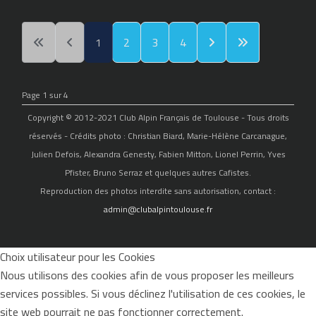
1
2
3
4
Page 1 sur 4
Copyright © 2012-2021 Club Alpin Français de Toulouse - Tous droits
réservés - Crédits photo : Christian Biard, Marie-Hélène Carcanague,
Julien Defois, Alexandra Genesty, Fabien Mitton, Lionel Perrin, Yves
Pfister, Bruno Serraz et quelques autres Cafistes.
Reproduction des photos interdite sans autorisation, contact :
admin@clubalpintoulouse.fr
Choix utilisateur pour les Cookies
Nous utilisons des cookies afin de vous proposer les meilleurs
services possibles. Si vous déclinez l'utilisation de ces cookies, le
site web pourrait ne pas fonctionner correctement.