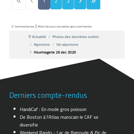
1
2
3
|
0
Commentaires
Merci de vous connecter pour commenter
Actualité
Photos des dernières sorties
Alpinisme
Ski-alpinisme
Hourmagerie 26 dec 2020
Derniers compte-rendus
HandiCaf : En mode gros poisson
De Boston à l'Atlas marocain le CAF se
diversifie
Weekend Rando - Lac de Barroude & Pic de