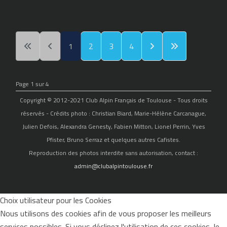
1
2
3
4
Page 1 sur 4
Copyright © 2012-2021 Club Alpin Français de Toulouse - Tous droits
réservés - Crédits photo : Christian Biard, Marie-Hélène Carcanague,
Julien Defois, Alexandra Genesty, Fabien Mitton, Lionel Perrin, Yves
Pfister, Bruno Serraz et quelques autres Cafistes.
Reproduction des photos interdite sans autorisation, contact :
admin@clubalpintoulouse.fr
Choix utilisateur pour les Cookies
Nous utilisons des cookies afin de vous proposer les meilleurs
services possibles. Si vous déclinez l'utilisation de ces cookies, le