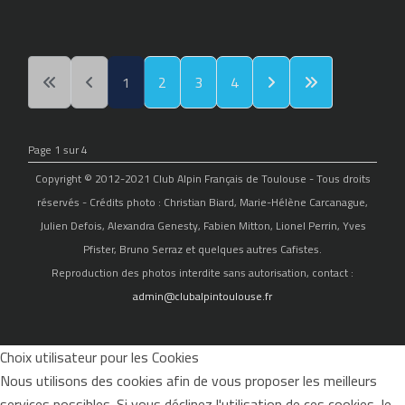
1
2
3
4
Page 1 sur 4
Copyright © 2012-2021 Club Alpin Français de Toulouse - Tous droits
réservés - Crédits photo : Christian Biard, Marie-Hélène Carcanague,
Julien Defois, Alexandra Genesty, Fabien Mitton, Lionel Perrin, Yves
Pfister, Bruno Serraz et quelques autres Cafistes.
Reproduction des photos interdite sans autorisation, contact :
admin@clubalpintoulouse.fr
Choix utilisateur pour les Cookies
Nous utilisons des cookies afin de vous proposer les meilleurs
services possibles. Si vous déclinez l'utilisation de ces cookies, le