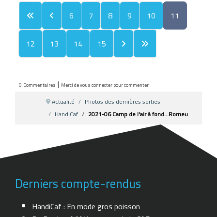
6
7
8
9
10
11
12
13
14
15
|
0
Commentaires
Merci de vous connecter pour commenter
Actualité
Photos des dernières sorties
HandiCaf
2021-06 Camp de l'air à fond...Romeu
Derniers compte-rendus
HandiCaf : En mode gros poisson