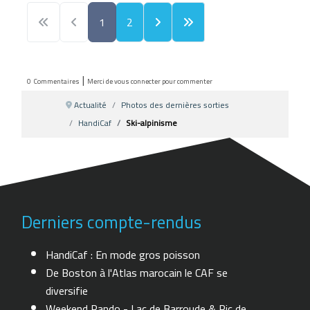
1
2
|
0
Commentaires
Merci de vous connecter pour commenter
Actualité
Photos des dernières sorties
HandiCaf
Ski-alpinisme
Derniers compte-rendus
HandiCaf : En mode gros poisson
De Boston à l'Atlas marocain le CAF se
diversifie
Weekend Rando - Lac de Barroude & Pic de