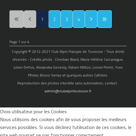
1
2
3
4
Page 1 sur 4
Copyright © 2012-2021 Club Alpin Français de Toulouse - Tous droits
réservés - Crédits photo : Christian Biard, Marie-Hélène Carcanague,
Julien Defois, Alexandra Genesty, Fabien Mitton, Lionel Perrin, Yves
Pfister, Bruno Serraz et quelques autres Cafistes.
Reproduction des photos interdite sans autorisation, contact :
admin@clubalpintoulouse.fr
Choix utilisateur pour les Cookies
Nous utilisons des cookies afin de vous proposer les meilleurs
services possibles. Si vous déclinez l'utilisation de ces cookies, le
site web pourrait ne pas fonctionner correctement.