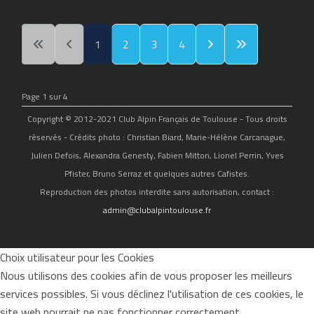
1
2
3
4
Page 1 sur 4
Copyright © 2012-2021 Club Alpin Français de Toulouse - Tous droits
réservés - Crédits photo : Christian Biard, Marie-Hélène Carcanague,
Julien Defois, Alexandra Genesty, Fabien Mitton, Lionel Perrin, Yves
Pfister, Bruno Serraz et quelques autres Cafistes.
Reproduction des photos interdite sans autorisation, contact :
admin@clubalpintoulouse.fr
Choix utilisateur pour les Cookies
Nous utilisons des cookies afin de vous proposer les meilleurs
services possibles. Si vous déclinez l'utilisation de ces cookies, le
site web pourrait ne pas fonctionner correctement.