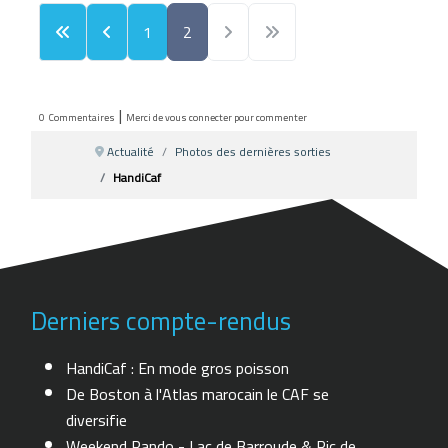
1
2
|
0
Commentaires
Merci de vous connecter pour commenter
Actualité
Photos des dernières sorties
HandiCaf
Derniers compte-rendus
HandiCaf : En mode gros poisson
De Boston à l'Atlas marocain le CAF se
diversifie
Weekend Rando - Lac de Barroude & Pic de