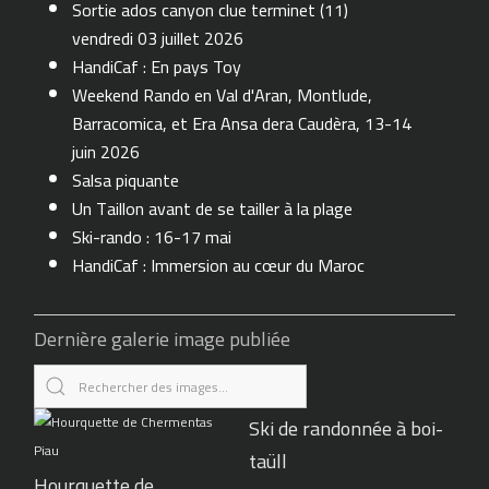
Sortie ados canyon clue terminet (11)
Laurent Griffeille
vendredi 03 juillet 2026
HandiCaf : En pays Toy
Philippe Duprat
Weekend Rando en Val d'Aran, Montlude,
Barracomica, et Era Ansa dera Caudèra, 13-14
juin 2026
Isabelle Muxi
Salsa piquante
Un Taillon avant de se tailler à la plage
Léa Tarallo
Ski-rando : 16-17 mai
René Laidet
HandiCaf : Immersion au cœur du Maroc
Dernière galerie image publiée
Jacques Jougla
Lorena COROIU
Ski de randonnée à boi-
Sébastien Bax
taüll
Hourquette de