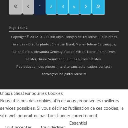
1
2
3
4
Page 1 sur 4
Copyright © 2012-2021 Club Alpin Français de Toulouse - Tous droits
réservés - Crédits photo : Christian Biard, Marie-Hélène Carcanague,
Julien Defois, Alexandra Genesty, Fabien Mitton, Lionel Perrin, Yves
Pfister, Bruno Serraz et quelques autres Cafistes.
Reproduction des photos interdite sans autorisation, contact :
admin@clubalpintoulouse.fr
Choix utilisateur pour les Cookies
Nous utilisons des cookies afin de vous proposer les meilleurs
services possibles. Si vous déclinez l'utilisation de ces cookies, le
site web pourrait ne pas fonctionner correctement.
Essentiel
Tout accepter
Tout décliner