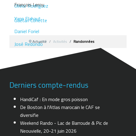
François Leroy
Olivier Rodriguez
Yann Flahaut
Gaetan Conette
Daniel Foriel
Actualité
Activités
Randonnées
José Redondo
Pascal Kappler
Françoise Monnot-Jolly
Derniers compte-rendus
Laurent Castillo
HandiCaf : En mode gros poisson
De Boston à l'Atlas marocain le CAF se
Patrice Bessières
diversifie
Weekend Rando - Lac de Barroude & Pic de
Neouvielle, 20-21 juin 2026
Gilles Digonnet