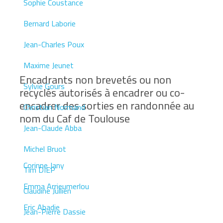
Sophie Coustance
Bernard Laborie
Jean-Charles Poux
Maxime Jeunet
Encadrants non brevetés ou non
Sylvie Gours
recyclés autorisés à encadrer ou co-
encadrer des sorties en randonnée au
Christian Normand
nom du Caf de Toulouse
Jean-Claude Abba
Michel Bruot
Corinne Jany
Tim DIEP
Emma Arrieumerlou
Claudine Jullien
Eric Abadie
Jean-Pierre Dassie