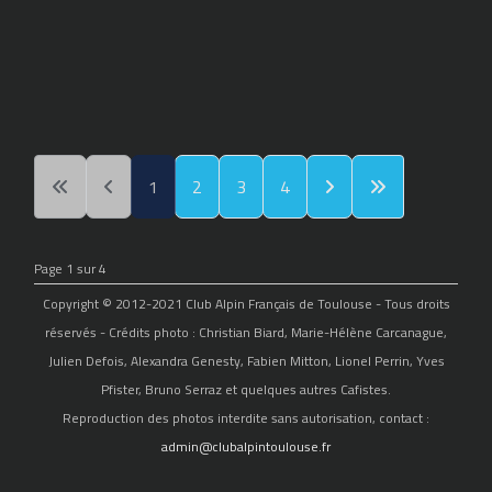
1
2
3
4
Page 1 sur 4
Copyright © 2012-2021 Club Alpin Français de Toulouse - Tous droits
réservés - Crédits photo : Christian Biard, Marie-Hélène Carcanague,
Julien Defois, Alexandra Genesty, Fabien Mitton, Lionel Perrin, Yves
Pfister, Bruno Serraz et quelques autres Cafistes.
Reproduction des photos interdite sans autorisation, contact :
admin@clubalpintoulouse.fr