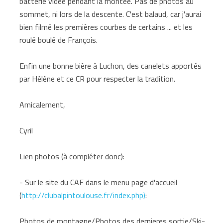
batterie vidée pendant la montée. Pas de photos au
sommet, ni lors de la descente. C'est balaud, car j'aurai
bien filmé les premières courbes de certains ... et les
roulé boulé de François.
Enfin une bonne bière à Luchon, des canelets apportés
par Hélène et ce CR pour respecter la tradition.
Amicalement,
Cyril
Lien photos (à compléter donc):
- Sur le site du CAF dans le menu page d'accueil
(
http://clubalpintoulouse.fr/index.php)
:
Photos de montagne/Photos des dernieres sortie/Ski-