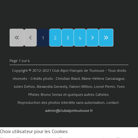
1
2
3
4
Page 1 sur 4
Copyright © 2012-2021 Club Alpin Français de Toulouse - Tous droits
réservés - Crédits photo : Christian Biard, Marie-Hélène Carcanague,
Julien Defois, Alexandra Genesty, Fabien Mitton, Lionel Perrin, Yves
Pfister, Bruno Serraz et quelques autres Cafistes.
Reproduction des photos interdite sans autorisation, contact :
admin@clubalpintoulouse.fr
Choix utilisateur pour les Cookies