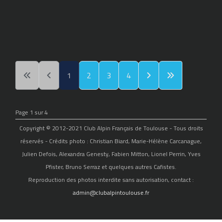
1
2
3
4
Page 1 sur 4
Copyright © 2012-2021 Club Alpin Français de Toulouse - Tous droits
réservés - Crédits photo : Christian Biard, Marie-Hélène Carcanague,
Julien Defois, Alexandra Genesty, Fabien Mitton, Lionel Perrin, Yves
Pfister, Bruno Serraz et quelques autres Cafistes.
Reproduction des photos interdite sans autorisation, contact :
admin@clubalpintoulouse.fr