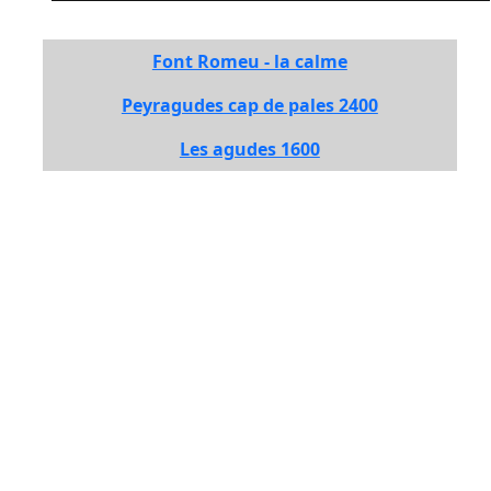
Font Romeu - la calme
Peyragudes cap de pales 2400
Les agudes 1600