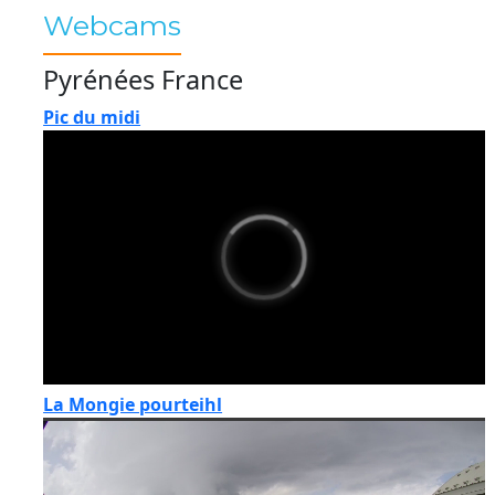
Webcams
Pyrénées France
Pic du midi
La Mongie pourteihl