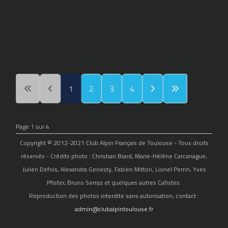
1
2
3
4
Page 1 sur 4
Copyright © 2012-2021 Club Alpin Français de Toulouse - Tous droits
réservés - Crédits photo : Christian Biard, Marie-Hélène Carcanague,
Julien Defois, Alexandra Genesty, Fabien Mitton, Lionel Perrin, Yves
Pfister, Bruno Serraz et quelques autres Cafistes.
Reproduction des photos interdite sans autorisation, contact :
admin@clubalpintoulouse.fr