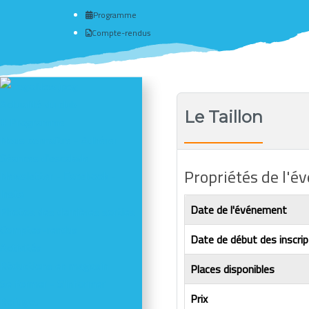
Programme
Compte-rendus
Actualité du club
Le Taillon
# Programme
Nous connaître - Adhérer
Séances d'escalade
Propriétés de l'
Newsletter - Facebook -
Insta
Date de l'événement
Photos des dernières sorties
Comptes-rendus
Date de début des inscrip
Activités
Réductions en magasin
Places disponibles
Se former - S'informer
Prix
Refuges