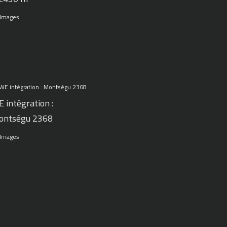
 Images
 intégration :
ontségu 2368
 Images