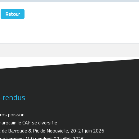
Retour
-rendus
ros poisson
arocain le CAF se diversifie
de Barroude & Pic de Neouvielle, 20-21 juin 2026
ue terminet (11) vendredi 03 juillet 2026