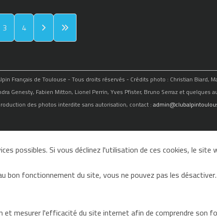
3
4
in Français de Toulouse - Tous droits réservés - Crédits photo : Christian Biard, 
ndra Genesty, Fabien Mitton, Lionel Perrin, Yves Pfister, Bruno Serraz et quelques au
roduction des photos interdite sans autorisation, contact :
admin@clubalpintoulous
ces possibles. Si vous déclinez l'utilisation de ces cookies, le sit
au bon fonctionnement du site, vous ne pouvez pas les désactiver.
on et mesurer l'efficacité du site internet afin de comprendre son 