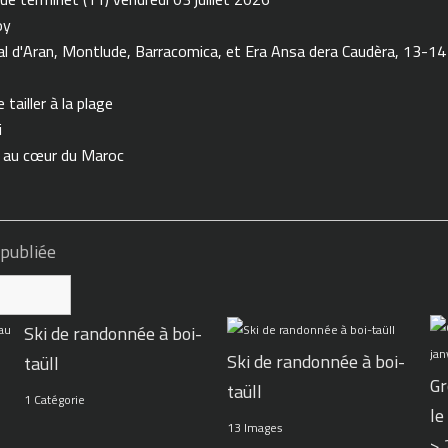
oy
 d'Aran, Montlude, Barracomica, et Era Ansa dera Caudèra, 13-14
tailler à la plage
i
n au cœur du Maroc
 publiée
Ski de randonnée à boi-
Ski de randonnée à boi-
taüll
Gr
taüll
1 Catégorie
le
13 Images
>