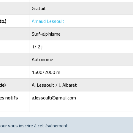
Gratuit
to.)
Arnaud Lessoult
Surf-alpinisme
1/ 2 j
Autonome
1500/2000 m
(e)
A. Lessoult / J. Albaret
les notifs
a.lessoult@gmail.com
 pour vous inscrire à cet événement