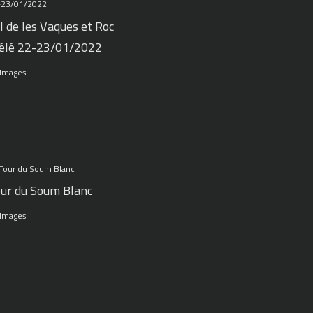
l de les Vaques et Roc
élé 22-23/01/2022
 Images
ur du Soum Blanc
 Images