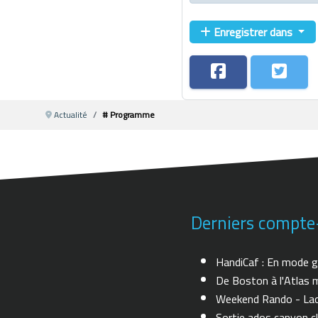
Enregistrer dans
Actualité
# Programme
Derniers compte
HandiCaf : En mode g
De Boston à l'Atlas m
Weekend Rando - Lac 
Sortie ados canyon cl