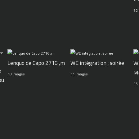
32
WE intégration : soirée
Lenquo de Capo 2716 ,m
WE
e
M
11 Images
18 Images
ou
15