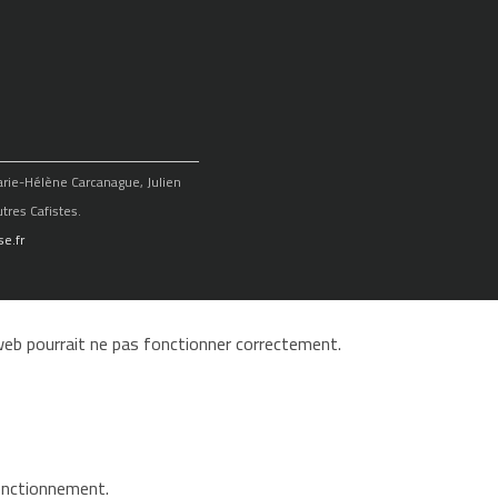
Marie-Hélène Carcanague, Julien
tres Cafistes.
e.fr
e web pourrait ne pas fonctionner correctement.
fonctionnement.