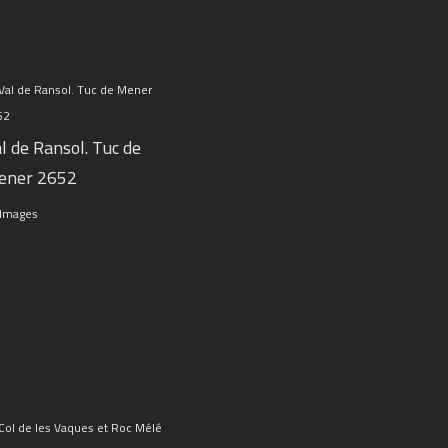
l de Ransol. Tuc de
ener 2652
 Images