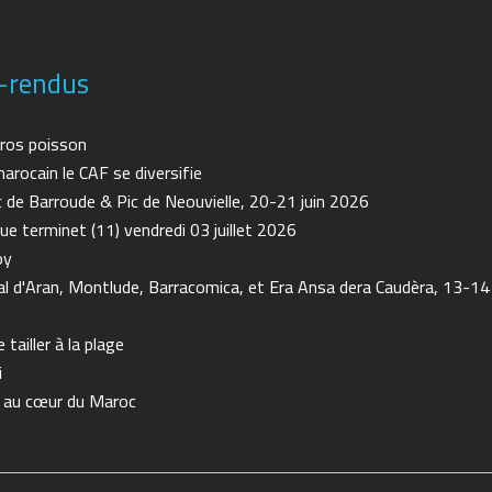
-rendus
ros poisson
arocain le CAF se diversifie
de Barroude & Pic de Neouvielle, 20-21 juin 2026
ue terminet (11) vendredi 03 juillet 2026
oy
 d'Aran, Montlude, Barracomica, et Era Ansa dera Caudèra, 13-14
tailler à la plage
i
n au cœur du Maroc