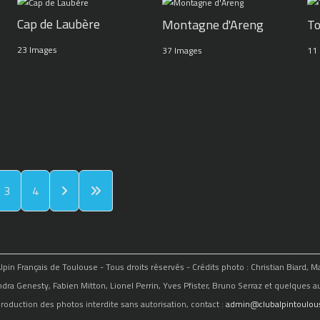
Cap de Laubère
Montagne d'Areng
To
23 Images
37 Images
11
3
4
in Français de Toulouse - Tous droits réservés - Crédits photo : Christian Biard, 
ndra Genesty, Fabien Mitton, Lionel Perrin, Yves Pfister, Bruno Serraz et quelques au
roduction des photos interdite sans autorisation, contact :
admin@clubalpintoulous