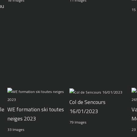
11 Images
18 Images
ou
15
Col de Sencours
le
WE formation ski toutes
Va
16/01/2023
neiges 2023
M
79 Images
33 Images
23