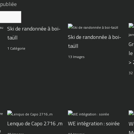
 publiée
Ski de randonnée à boi-
Ski de randonnée à boi-
taüll
Gr
taüll
1 Catégorie
le
13 Images
>
32
WE intégration : soirée
Lenquo de Capo 2716 ,m
WE
e
M