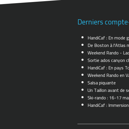
Derniers compte
HandiCaf : En mode g
De Boston à l'Atlas m
Weekend Rando - Lac 
Sortie ados canyon cl
HandiCaf : En pays T
Weekend Rando en Val
Salsa piquante
Un Taillon avant de se 
Ski-rando : 16-17 ma
HandiCaf : Immersio