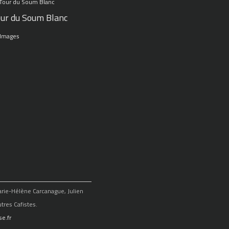
ur du Soum Blanc
 Images
Marie-Hélène Carcanague, Julien
tres Cafistes.
e.fr