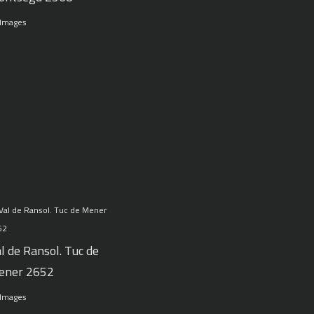
 Images
l de Ransol. Tuc de
ener 2652
 Images