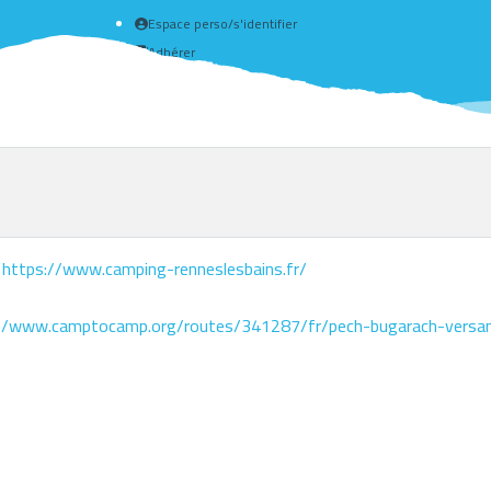
Espace perso/s'identifier
Adhérer
Créer un compte
s
https://www.camping-renneslesbains.fr/
//www.camptocamp.org/routes/341287/fr/pech-bugarach-versan