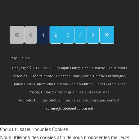
1
2
3
4
Page 1 sur 4
Copyright © 2012-2021 Club Alpin Français de Toulouse - Tous droits
réservés - Crédits photo : Christian Biard, Marie-Hélène Carcanague,
Julien Defois, Alexandra Genesty, Fabien Mitton, Lionel Perrin, Yves
Pfister, Bruno Serraz et quelques autres Cafistes.
Reproduction des photos interdite sans autorisation, contact :
admin@clubalpintoulouse.fr
Choix utilisateur pour les Cookies
Nous utilisons des cookies afin de vous proposer les meilleurs